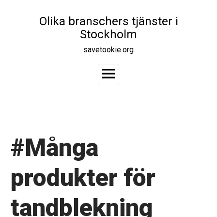
Skip
to
Olika branschers tjänster i
content
Stockholm
savetookie.org
Main
Menu
#Många
produkter för
tandblekning